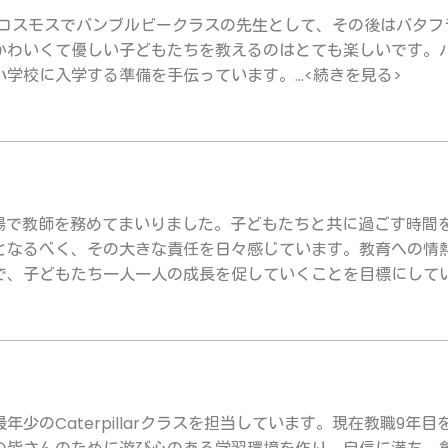
クロコスモスでバンブルビークラスの先生として、その後はバタ
かわいくて優しい子どもたちを教えるのはとても楽しいです。
学校に入学する準備を手伝っています。...<続きを見る>
現場で教師を務めてまいりました。子どもたちと共に過ごす時間
となるべく、その大きな責任を日々感じています。教育への情
、子どもたち一人一人の成長を促していくことを目標にしています
年少のCaterpillarクラスを担当しています。現在教職9