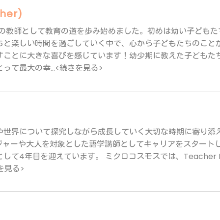
cher)
arクラスの教師として教育の道を歩み始めました。初めは幼い子ど
ちと楽しい時間を過ごしていく中で、心から子どもたちのこと
すことに大きな喜びを感じています！幼少期に教えた子どもた
て最大の幸...<続きを見る>
や世界について探究しながら成長していく大切な時期に寄り添え
イジャーや大人を対象とした語学講師としてキャリアをスタート
て4年目を迎えています。 ミクロコスモスでは、Teacher Lil
を見る>