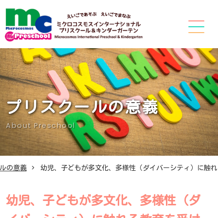
プリスクールの意義
About Preschool
ルの意義
幼児、子どもが多文化、多様性（ダイバーシティ）に触れ
幼児、子どもが多文化、多様性（ダ